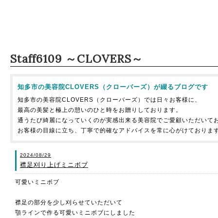
Staff6109 ～CLOVERS～
知多市の美容院CLOVERS（クローバーズ）が綴るブログです
知多市の美容院CLOVERS（クローバーズ）では日々お客様に、
最高の美髪と極上の憩いのひと時をお贈りしております。
通うたび綺麗になっていくのが実感出来る美容院でご愛顧いただいて
お客様の目線に立ち、丁寧で的確なアドバイスを常に心がけておりま
2024/08/29
襟足刈り上げミニボブ
可愛いミニボブ
襟足の部分を少し刈らせていただいて
顎ラインで作る可愛いミニボブにしました