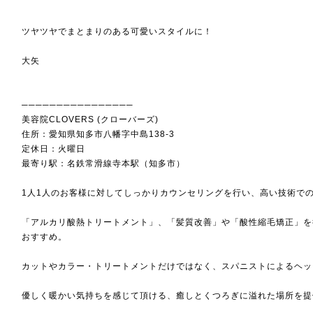
ツヤツヤでまとまりのある可愛いスタイルに！
大矢
────────────────
美容院CLOVERS (クローバーズ)
住所：愛知県知多市八幡字中島138-3
定休日：火曜日
最寄り駅：名鉄常滑線寺本駅（知多市）
1人1人のお客様に対してしっかりカウンセリングを行い、高い技術で
「アルカリ酸熱トリートメント」、「髪質改善」や「酸性縮毛矯正」を
おすすめ。
カットやカラー・トリートメントだけではなく、スパニストによるヘッ
優しく暖かい気持ちを感じて頂ける、癒しとくつろぎに溢れた場所を提