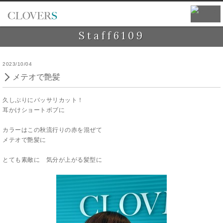
Staff6109
2023/10/04
メテオで艶髪
久しぶりにバッサリカット！
耳かけショートボブに
カラーはこの秋流行りの赤を混ぜて
メテオで艶髪に
とても素敵に 気分が上がる髪型に