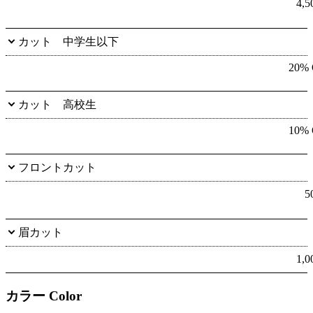
4,
カット 中学生以下
20%
カット 高校生
10%
フロントカット
5
眉カット
1,
カラー Color