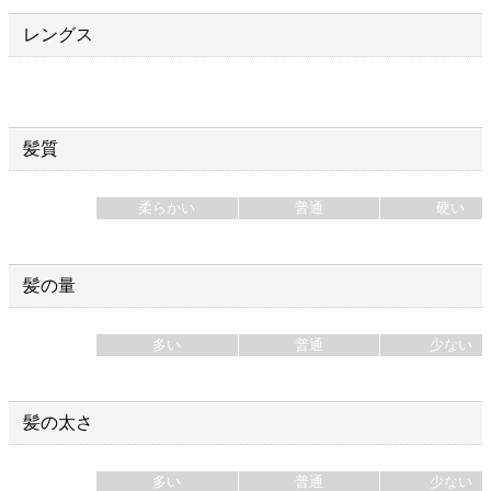
レングス
髪質
柔らかい
普通
硬い
髪の量
多い
普通
少ない
髪の太さ
多い
普通
少ない