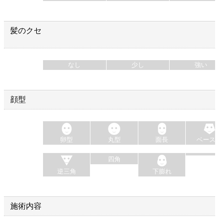
髪のクセ
なし
少し
強い
顔型
卵型
丸型
面長
ベース
四角
逆三角
下膨れ
施術内容