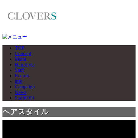
TOP
Concept
Menu
Hair Style
Staff
Recruit
info
Campaign
News
Staff6109
ヘアスタイル